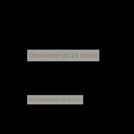
 k
nym
Doručenie do 24 hodín
Pri objednávke do 14:00 h