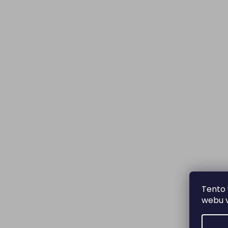
Tento 
webu v