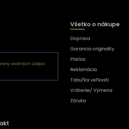
Všetko o nákupe
Doprava
nformácie o nových
Garancia originality
Platba
rany osobných údajov
Reklamácia
Tabuľka veľkosti
Vrátenie/ Výmena
Záruka
Získajte
10% zľavu
na prv
akt
nákup