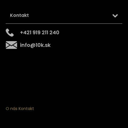
Kontakt
+421 919 211 240
info
@
10k.sk
Získajte
10% zľavu
na prvý nákup
Prihláste sa a získajte prístup k zľavám, novinkám,
exkluzívnym produktom a viac.
O nás
Kontakt