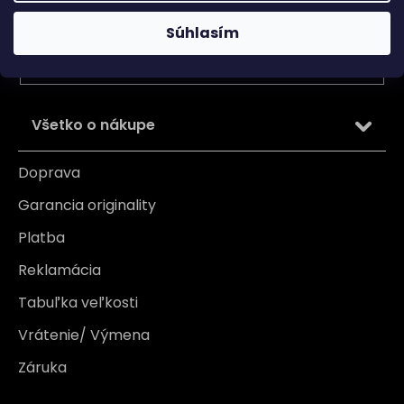
Vložením e-mailu súhlasíte s
podmienkami ochrany
Súhlasím
osobných údajov
PRIHLÁSIŤ SA
Všetko o nákupe
Doprava
Garancia originality
Platba
Reklamácia
Tabuľka veľkosti
Vrátenie/ Výmena
Záruka