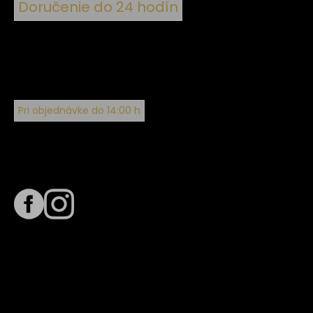
Doručenie do 24 hodín
Pri objednávke do 14:00 h
Sledujte nás na
Termín dodania
Predpokladaný termín dodania je
. Termín sa môže meniť