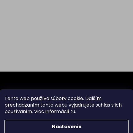
Z
á
p
ä
Odoberať newsletter
Tento web používa súbory cookie. Ďalším
t
prechádzaním tohto webu vyjadrujete súhlas s ich
i
používaním. Viac informácií
tu
.
Vložte svoj e-mail a my Vám budeme zasielať informácie
e
o nových produktoch na našom e-shope.
Nastavenie
Email