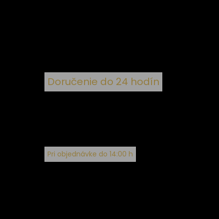
 k
nym
Doručenie do 24 hodín
Pri objednávke do 14:00 h