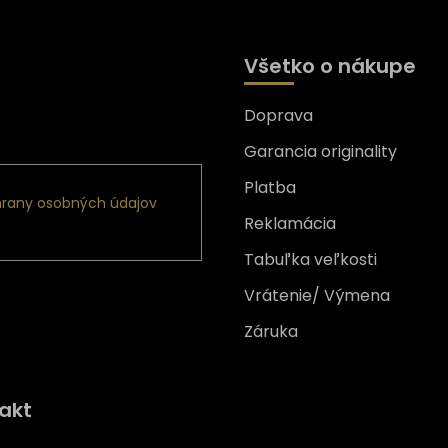
Všetko o nákupe
Doprava
nformácie o nových
Garancia originality
Platba
rany osobných údajov
Reklamácia
Tabuľka veľkosti
Vrátenie/ Výmena
Záruka
Získajte
10% zľavu
na prv
akt
nákup