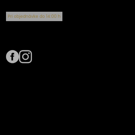
Pri objednávke do 14:00 h
Sledujte nás na
Termín dodania
Predpokladaný termín dodania je
. Termín sa môže meniť
na základe vyťaženia zvoleného dopravcu.
E-mail so súhrnom objednávky nedorazil?
Kontaktuj naše zákaznícke centrum