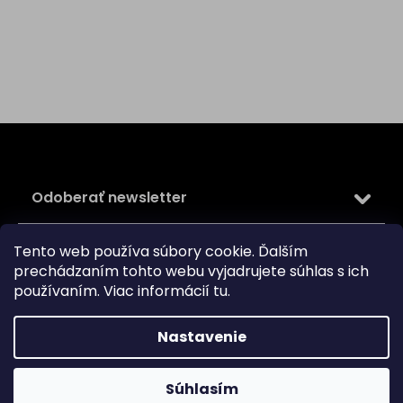
Z
á
p
ä
Odoberať newsletter
t
i
Vložte svoj e-mail a my Vám budeme zasielať informácie
e
Tento web používa súbory cookie. Ďalším
o nových produktoch na našom e-shope.
prechádzaním tohto webu vyjadrujete súhlas s ich
používaním. Viac informácií
tu
.
Email
Vložením e-mailu súhlasíte s
podmienkami ochrany
Nastavenie
osobných údajov
PRIHLÁSIŤ SA
Súhlasím